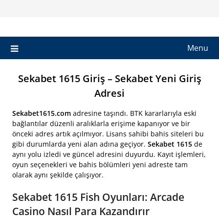
Skip
to
content
Menu
Sekabet 1615 Giriş – Sekabet Yeni Giriş
Adresi
Sekabet1615.com
adresine taşındı. BTK kararlarıyla eski
bağlantılar düzenli aralıklarla erişime kapanıyor ve bir
önceki adres artık açılmıyor. Lisans sahibi bahis siteleri bu
gibi durumlarda yeni alan adına geçiyor.
Sekabet 1615
de
aynı yolu izledi ve güncel adresini duyurdu. Kayıt işlemleri,
oyun seçenekleri ve bahis bölümleri yeni adreste tam
olarak aynı şekilde çalışıyor.
Sekabet 1615 Fish Oyunları: Arcade
Casino Nasıl Para Kazandırır