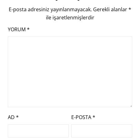
E-posta adresiniz yayınlanmayacak.
Gerekli alanlar
*
ile işaretlenmişlerdir
YORUM
*
AD
*
E-POSTA
*