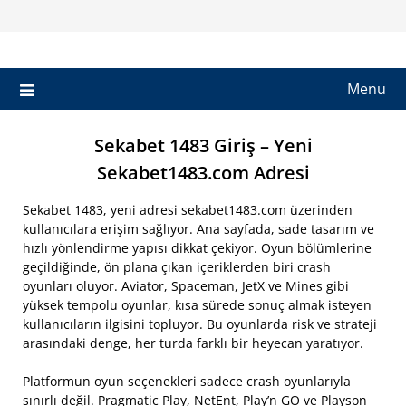
Skip
to
content
Menu
Sekabet 1483 Giriş – Yeni
Sekabet1483.com Adresi
Sekabet 1483, yeni adresi sekabet1483.com üzerinden
kullanıcılara erişim sağlıyor. Ana sayfada, sade tasarım ve
hızlı yönlendirme yapısı dikkat çekiyor. Oyun bölümlerine
geçildiğinde, ön plana çıkan içeriklerden biri crash
oyunları oluyor. Aviator, Spaceman, JetX ve Mines gibi
yüksek tempolu oyunlar, kısa sürede sonuç almak isteyen
kullanıcıların ilgisini topluyor. Bu oyunlarda risk ve strateji
arasındaki denge, her turda farklı bir heyecan yaratıyor.
Platformun oyun seçenekleri sadece crash oyunlarıyla
sınırlı değil. Pragmatic Play, NetEnt, Play’n GO ve Playson