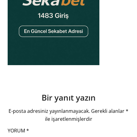
Bir yanıt yazın
E-posta adresiniz yayınlanmayacak.
Gerekli alanlar
*
ile işaretlenmişlerdir
YORUM
*