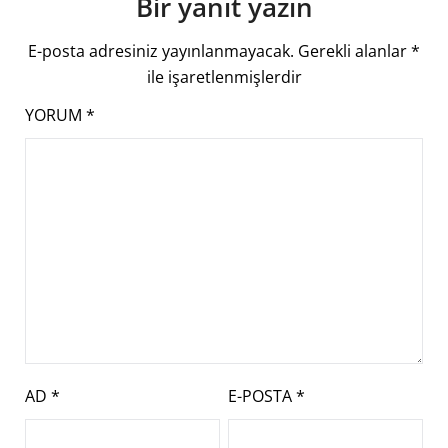
Bir yanıt yazın
E-posta adresiniz yayınlanmayacak.
Gerekli alanlar
*
ile işaretlenmişlerdir
YORUM
*
AD
*
E-POSTA
*