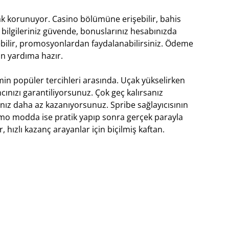
rak korunuyor. Casino bölümüne erişebilir, bahis
ap bilgileriniz güvende, bonuslarınız hesabınızda
ilir, promosyonlardan faydalanabilirsiniz. Ödeme
an yardıma hazır.
in popüler tercihleri arasında. Uçak yükselirken
ınızı garantiliyorsunuz. Çok geç kalırsanız
ız daha az kazanıyorsunuz. Spribe sağlayıcısının
mo modda ise pratik yapıp sonra gerçek parayla
, hızlı kazanç arayanlar için biçilmiş kaftan.