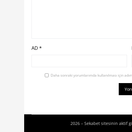
AD
*
Daha sonraki yorumlarımda kullanılması için adım,
2026 – Sekabet sitesinin aktif gi