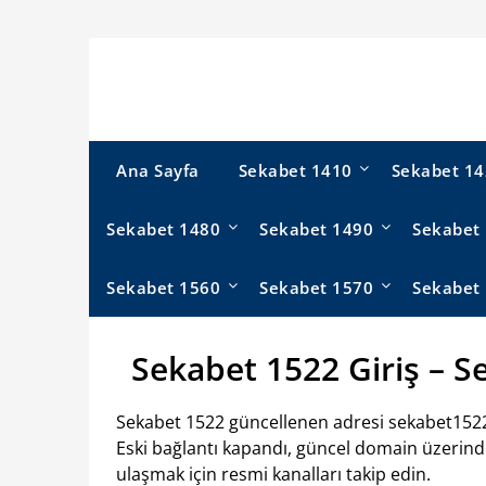
Skip
to
content
Ana Sayfa
Sekabet 1410
Sekabet 14
Sekabet 1480
Sekabet 1490
Sekabet
Sekabet 1560
Sekabet 1570
Sekabet
Sekabet 1522 Giriş – 
Sekabet 1522 güncellenen adresi sekabet1522
Eski bağlantı kapandı, güncel domain üzerinde
ulaşmak için resmi kanalları takip edin.