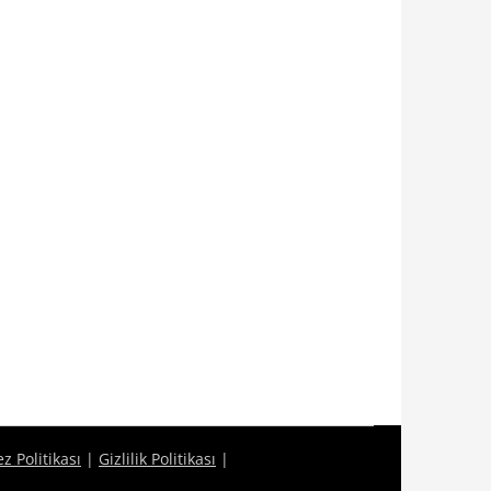
z Politikası
|
Gizlilik Politikası
|