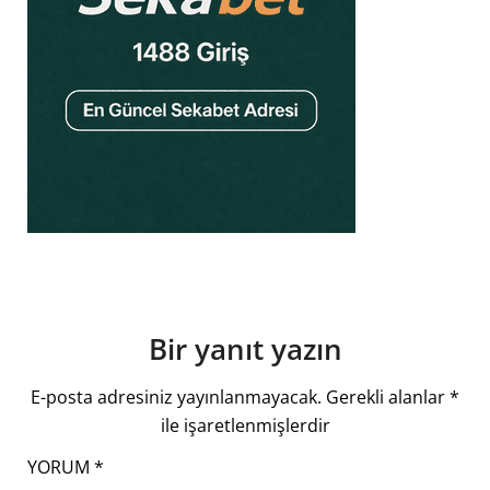
Bir yanıt yazın
E-posta adresiniz yayınlanmayacak.
Gerekli alanlar
*
ile işaretlenmişlerdir
YORUM
*