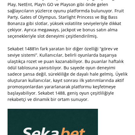
Play, NetEnt, Play’n GO ve Playson gibi önde gelen
sağlayıcıların yüzlerce oyunu platformda bulunuyor. Fruit
Party, Gates of Olympus, Starlight Princess ve Big Bass
Bonanza gibi slotlar, yüksek volatilite seviyeleriyle dikkat
çekiyor. Ayrıca megaways, jackpot ve bonus satın alma
seçenekleriyle slot deneyimi çeşitlendirilmiş.
Sekabet 1488’in fark yaratan bir diğer özelliği “görev ve
seviye sistemi”. Kullanıcılar, belirli oyunlarda başarıya
ulaştıkça rozet ve puan kazanabiliyor. Bu puanlar haftalık
ödül tablosuna yansıtılıyor. Bu sayede oyun deneyimi
sadece şansa değil, sürekliliğe de dayalı hale gelmiş. Üyelik
oluşturan kullanıcılar, kayıt sonrası ilk yatırımlarında aktif
promosyonlardan yararlanarak platformu keşfetmeye
başlayabiliyor. Sekabet 1488, geniş oyun çeşitliliğiyle
rekabetçi ve dinamik bir ortam sunuyor.