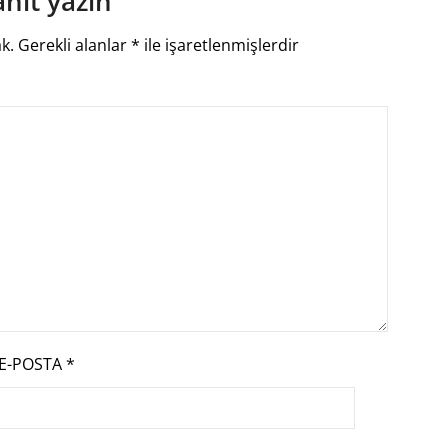
anıt yazın
k.
Gerekli alanlar
*
ile işaretlenmişlerdir
E-POSTA
*