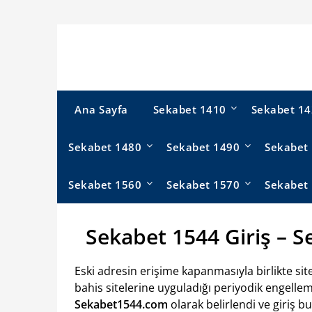
Skip
to
content
Ana Sayfa
Sekabet 1410
Sekabet 14
Sekabet 1480
Sekabet 1490
Sekabet
Sekabet 1560
Sekabet 1570
Sekabet
Sekabet 1544 Giriş – 
Eski adresin erişime kapanmasıyla birlikte site
bahis sitelerine uyguladığı periyodik engelle
Sekabet1544.com
olarak belirlendi ve giriş b