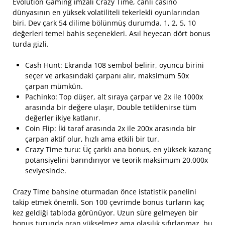
Evolution Gaming imzalı Crazy Time, canlı casino
dünyasının en yüksek volatiliteli tekerlekli oyunlarından
biri. Dev çark 54 dilime bölünmüş durumda. 1, 2, 5, 10
değerleri temel bahis seçenekleri. Asıl heyecan dört bonus
turda gizli.
Cash Hunt: Ekranda 108 sembol belirir, oyuncu birini
seçer ve arkasındaki çarpanı alır, maksimum 50x
çarpan mümkün.
Pachinko: Top düşer, alt sıraya çarpar ve 2x ile 1000x
arasında bir değere ulaşır, Double tetiklenirse tüm
değerler ikiye katlanır.
Coin Flip: İki taraf arasında 2x ile 200x arasında bir
çarpan aktif olur, hızlı ama etkili bir tur.
Crazy Time turu: Üç çarklı ana bonus, en yüksek kazanç
potansiyelini barındırıyor ve teorik maksimum 20.000x
seviyesinde.
Crazy Time bahsine oturmadan önce istatistik panelini
takip etmek önemli. Son 100 çevrimde bonus turların kaç
kez geldiği tabloda görünüyor. Uzun süre gelmeyen bir
bonus turunda oran yükselmez ama olasılık sıfırlanmaz, bu