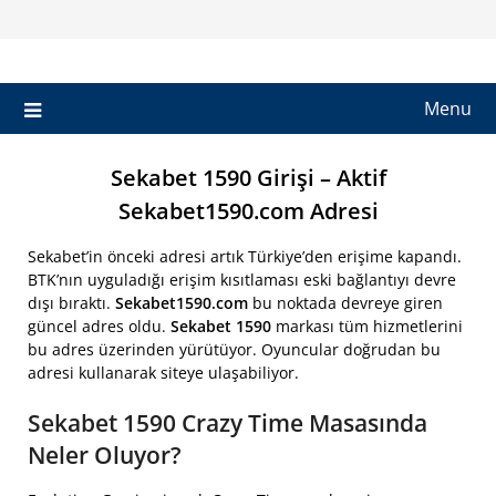
Skip
to
content
Menu
Sekabet 1590 Girişi – Aktif
Sekabet1590.com Adresi
Sekabet’in önceki adresi artık Türkiye’den erişime kapandı.
BTK’nın uyguladığı erişim kısıtlaması eski bağlantıyı devre
dışı bıraktı.
Sekabet1590.com
bu noktada devreye giren
güncel adres oldu.
Sekabet 1590
markası tüm hizmetlerini
bu adres üzerinden yürütüyor. Oyuncular doğrudan bu
adresi kullanarak siteye ulaşabiliyor.
Sekabet 1590 Crazy Time Masasında
Neler Oluyor?